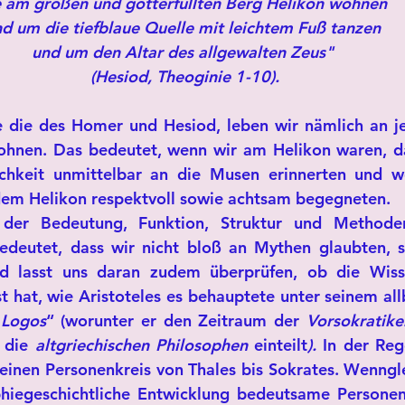
e am großen und gotterfüllten Berg Helikon wohnen 
d um die tiefblaue Quelle mit leichtem Fuß tanzen 
und um den Altar des allgewalten Zeus" 
(Hesiod, Theoginie 1-10).
e die des Homer und Hesiod, leben wir nämlich an j
ohnen. Das bedeutet, wenn wir am Helikon waren, da
chkeit unmittelbar an die Musen erinnerten und wo
m Helikon respektvoll sowie achtsam begegneten. 
 der Bedeutung, Funktion, Struktur und Methode
bedeutet, dass wir nicht bloß an Mythen glaubten, s
nd lasst uns daran zudem überprüfen, ob die Wisse
Logos
“ (worunter er den Zeitraum der 
Vorsokratike
 die 
altgriechischen Philosophen 
einteilt
). 
In der Reg
einen Personenkreis von Thales bis Sokrates. Wennglei
phiegeschichtliche Entwicklung bedeutsame Personen