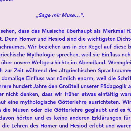
„Sage mir Muse…“.
sehen, dass das Musische überhaupt als Merkmal für
t. Denn Homer und Hesiod sind die wichtigsten Dicht
achraumes. Wir beziehen uns in der Regel auf diese b
riechische Mythologie sprechen, weil sie Einfluss neh
über unsere Weltgeschichte im Abendland. Wenngleich
ch zur Zeit während des altgriechischen Sprachraumes 
Ihr damalige Einfluss war nämlich enorm, weil die Schr
hrere hundert Jahre den Großteil unserer Pädagogik 
er nicht denken, dass wir früher etwas einfältig war
uf eine mythologische Götterlehre ausrichteten. Wi
n die Musen oder die Götterlehre geglaubt und es fü
 davon hörten und es keine anderen Erklärungen für
 die Lehren des Homer und Hesiod erlebt und waren 