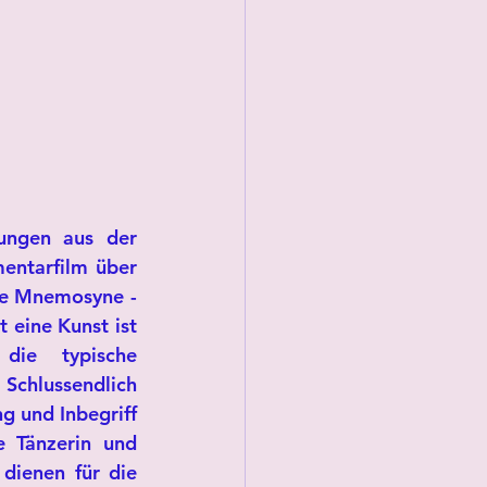
ungen aus der 
ntarfilm über 
ie Mnemosyne - 
 eine Kunst ist 
ie typische 
chlussendlich 
 und Inbegriff 
 Tänzerin und 
ienen für die 