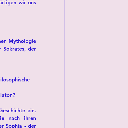
rtigen wir uns 
hen Mythologie 
Sokrates, der 
 
ilosophische 
Platon?
eschichte ein. 
e nach ihren 
r Sophia - der 