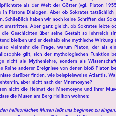
pflichtete als der Welt der Götter (vgl. Platon 1955:
so in Platons Dialogen. Aber ob Sokrates tatsächlich a
en. Schließlich haben wir noch keine Schriften des Sok
bt umstritten. Aber ganz gleich, ob Sokrates lebte ode
 die Geschichten über seine Gestalt so lehrreich sind
tend bleiben und er deshalb eine mythische Wirkung en
 also vielmehr die Frage, warum Platon, der als ein
ilosophie gilt, sich der mythologischen Funktion b
ge nicht als Mythenlehre, sondern als Wissenschaf
ne Reihe anderer Ereignisse von denen bloß Platon ber
isse darüber finden, wie beispielsweise Atlantis. Wa
lehten*in, aber nicht nach der Mnemosyne?
sen nicht die Heimat der Mnemosyne und ihrer Musen
 dass die Musen am Berg Helikon wohnen:
den helikonischen Musen laßt uns beginnen zu singen,