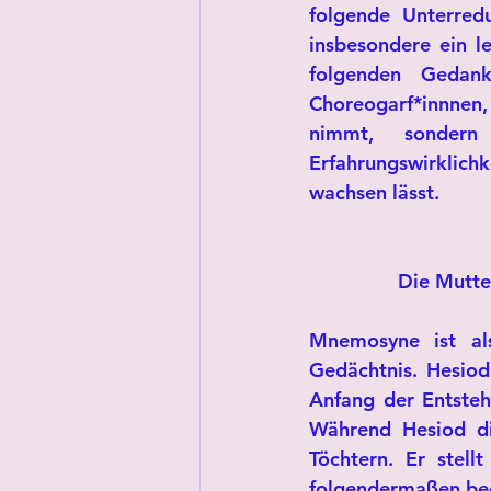
folgende Unterred
insbesondere ein l
folgenden Gedank
Choreogarf*innnen,
nimmt, sondern
Erfahrungswirklich
wachsen lässt. 
Die Mutte
Mnemosyne ist al
Gedächtnis. Hesiod 
Anfang der Entsteh
Während Hesiod di
Töchtern. Er stel
folgendermaßen beg