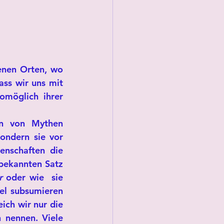
enen Orten, wo 
ss wir uns mit 
möglich ihrer 
n von Mythen 
ondern sie vor 
nschaften die 
Mythologie abgelöst hat, wie Aristoteles es behauptete unter seinem allbekannten Satz 
r
 oder wie  sie 
el subsumieren 
ch wir nur die 
 nennen. Viele 